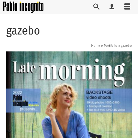
gazebo
Home
»
Portfolio
»
gazebo