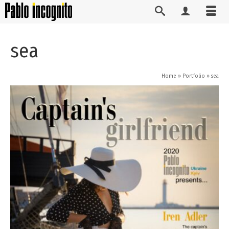
sea
Home
»
Portfolio
»
sea