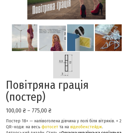
Повітряна грація
(постер)
Price
100,00
₴
–
775,00
₴
range:
Постер 18+ — напівоголена дівчина у полі біля вітряків. + 2
100,00 ₴
QR–коди: на весь
фотосет
through
та на
відеобекстейдж
.
Авторський дизайн. Стиль «
Сучасна украінська соціальна