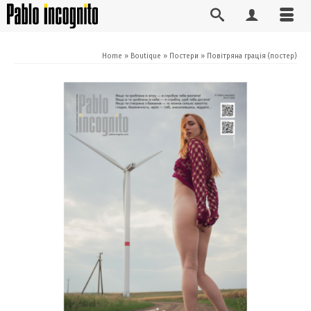
Home
»
Boutique
»
Постери
»
Повітряна грація (постер)