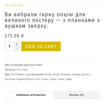
Clear selection
Ви вибрали гарну опцію для
великого постеру — з планками з
вушком зверху.
275,00
₴
Повітряна
ADD TO CART
грація
(постер)
quantity
SKU:
povitryana-gratsiya-poster
Category:
Постери
Tags:
боттомлес
,
вертикальний
,
вечір
,
вітер
,
вітряки
,
гламур
,
дорога
,
засвітки
,
Карина Штерн
,
літо
,
поле
,
сукня
,
топік
,
туфлі
Additional information
Reviews (0)