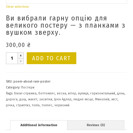
Clear selection
Ви вибрали гарну опцію для
великого постеру — з планками з
вушком зверху.
300,00
₴
Поема
ADD TO CART
про
дощ...
(постер)
quantity
SKU:
poem-about-rain-poster
Category:
Постери
Tags:
бікіні-стрижка
,
боттомлес
,
весна
,
вітер
,
вулиця
,
горизонтальний
,
день
,
дорога
,
дощ
,
жакет
,
засвітки
,
Ірен Адлер
,
людне місце
,
Миколаїв
,
міст
,
річка
,
стриптиз
,
топік
,
топлес
,
червоний
Additional information
Reviews (0)