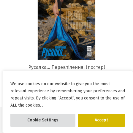
Русалка… Перевтілення. (постер)
NOT RATED
Price
We use cookies on our website to give you the most
100,00
₴
–
775,00
₴
range:
relevant experience by remembering your preferences and
SELECT OPTIONS
100,00 ₴
repeat visits. By clicking “Accept”, you consent to the use of
This
through
ALL the cookies. .
product
775,00 ₴
has
multiple
Cookie Settings
Accept
© Pablo Incognito 2026
variants.
The