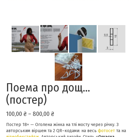
Поема про дощ…
(постер)
Price
100,00
₴
–
800,00
₴
range:
Постер 18+ — Оголена жінка на тлі мосту через річку. З
100,00 ₴
авторським віршем та 2 QR–кодами: на весь
through
фотосет
та на
відеобекстейдж
. Авторський дизайн. Стиль «
Сучасна