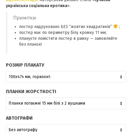
800,00 ₴
украінська соціальна еротика
».
Примітки:
постер надруковано БЕЗ “жовтих квадратиків”
;
постер має по периметру білу кромку 11 мм;
плануєте помістити постер в рамку — замовляйте
без планок!
РОЗМІР ПЛАКАТУ
ПЛАНКИ ЖОРСТКОСТІ
АВТОГРАФИ