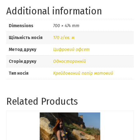
Additional information
Dimensions
700 × 474 mm
Щільність носія
170 г/кв. м
Метод друку
Цифровий офсет
Сторін друку
Односторонній
Тип носія
Крейдований папір матовий
Related Products