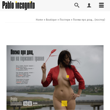
Home
»
Boutique
»
Постери
»
Поема про дощ… (постер)